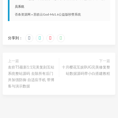
员系统
否条资源网
»
苏皓云God-Mz1.6公益版秒赞系统
分享到：
上一篇
下一篇
友价T5最新1:1完美复刻互站
十月樱花互娱BUG完美修复整
系统整站源码 去除所有后门
站数据源码带小白搭建教程
并加强防御 自适应手机 带博
客与演示数据