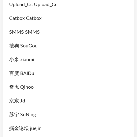
Upload_Cc Upload_Cc
Catbox Catbox
SMMS SMMS
搜狗 SouGou
小米 xiaomi
百度 BAIDu
奇虎 Qihoo
京东 Jd
苏宁 SuNing
掘金论坛 juejin