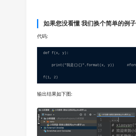
如果您没看懂 我们换个简单的例子
代码:
def f(x, y):

    print("我是{}{}".format(x, y))      #for
f(1, 2)
输出结果如下图: