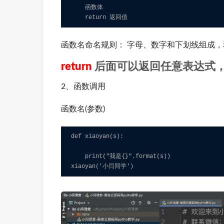
    函数体

    return 返回值
函数名命名规则： 字母、数字和下划线组成
return
后面可以返回任意表达式
2、函数调用
函数名(参数)
def xiaoyan(s):                   

    print("我是{}".format(s))     

xiaoyan('小闫同学')