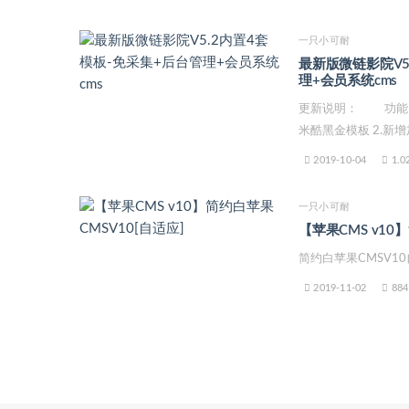
一只小可耐
最新版微链影院V5
理+会员系统cms
更新说明： 功能： 
米酷黑金模板 2.新增加
2019-10-04
1.0
一只小可耐
【苹果CMS v10
简约白苹果CMSV1
2019-11-02
884