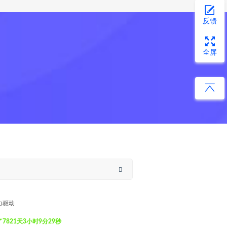
反馈
全屏
力驱动
821天3小时9分29秒