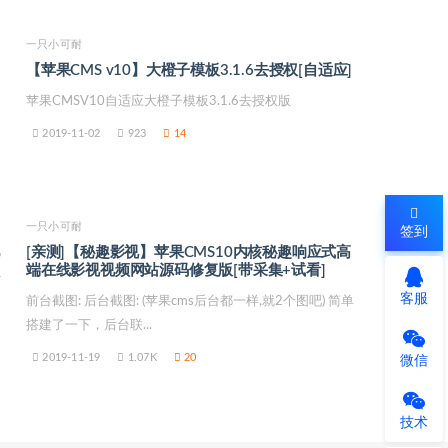
一只小可耐
【苹果CMS v10】大橙子模板3.1.6去授权[自适应]
苹果CMSV10自适应大橙子模板3.1.6去授权版
2019-11-02
923
14
一只小可耐
签到
[亲测]【秘趣影视】苹果CMS10内核秘趣响应式高
端在线影视视频网站源码修复版[带采集+试看]
客服
前台截图: 后台截图: (苹果cms后台都一样,就2个图吧) 简单
搭建了一下，后台联...
2019-11-19
1.07K
20
微信
技术