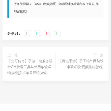
否条资源网
»
【USDT虚拟货币】金融理财接单返利程序源码[无
加密授权]
分享到：
上一篇
下一篇
【龙哥传奇】手游一键服务端
【魔域手游】手工端外网架设
带GM管理工具与外网架设详
带验证[附视频搭建教程]
细教程[安卓苹果双端游戏]