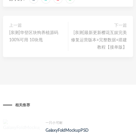
上一篇
下一篇
[亲测]华登区块狗养植源码
[亲测]最新更新樱花互娱完美
100%可用 10块甩
修复运营版本+完整数据+搭建
教程【接单版】
相关推荐
一只小可耐
GalaxyFoldMockupPSD